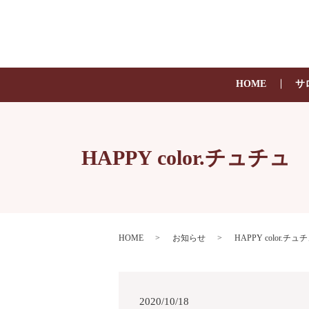
HOME
サ
HAPPY color.チ
HOME
お知らせ
HAPPY color
2020/10/18